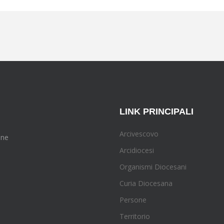
LINK PRINCIPALI
Arcivescovo
one
Arcidiocesi
Organismi Diocesani
Curia Diocesana
Persone
Territorio