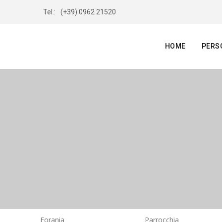
Tel.:
(+39) 0962 21520
HOME
PERS
Forania
Parrocchia