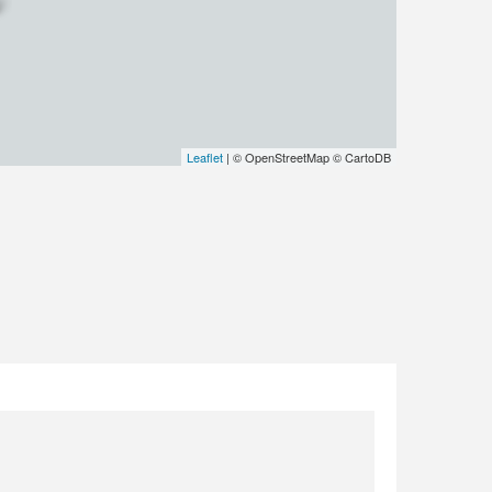
Leaflet
| © OpenStreetMap © CartoDB