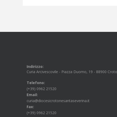
Indirizzo:
Curia Arcivescovile - Piazza Duomo, 19 - 88900 Crot
Telefono:
(+39) 0962 21520
Email:
curia@diocesicrotonesantaseverina.it
Fax:
(+39) 0962 21520