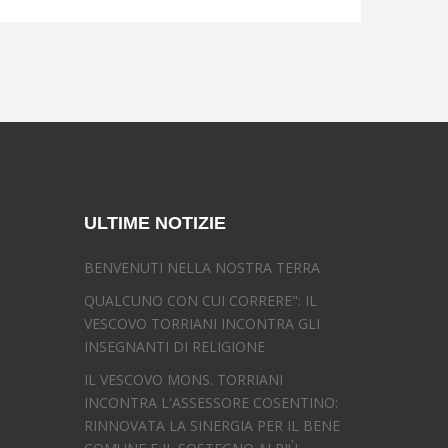
ULTIME NOTIZIE
BENVENUTI NELLA NOSTRA TERRA
QUALCUNO CON CUI CORRERE": IL
VESCOVO TORRIANI INCONTRA GLI
INSEGNANTI DI RELIGIONE
IL VESCOVO MONS. TORRIANI
INCONTRA L'ASSESSORE COSENTINO:
RINNOVATA LA SINERGIA PER IL BENE