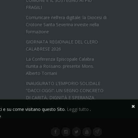
COMUNE E IL SOSTEGNO AI PIÙ
FRAGILI
Comunicare nell’era digitale: la Diocesi di
Crotone Santa Severina investe nella
formazione
GIORNATA REGIONALE DEL CLERO
CALABRESE 2026
La Conferenza Episcopale Calabra
riunita a Rossano: presente Mons.
Alberto Torriani
INAUGURATO L’EMPORIO SOLIDALE
“DACCI OGGI”: UN SEGNO CONCRETO
DI CARITÀ, DIGNITÀ E SPERANZA
nti e su come visitano questo Sito.
Leggi tutto
.
e