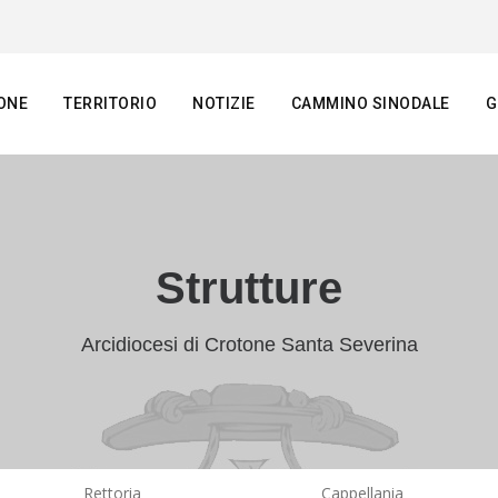
ONE
TERRITORIO
NOTIZIE
CAMMINO SINODALE
G
Strutture
Arcidiocesi di Crotone Santa Severina
Rettoria
Cappellania