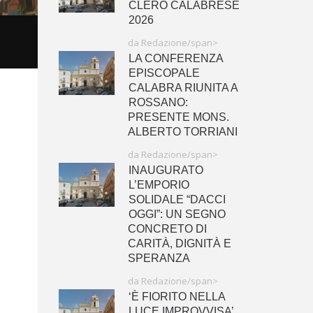
CLERO CALABRESE
2026
da Redazione/span>
LA CONFERENZA
EPISCOPALE
CALABRA RIUNITA A
ROSSANO:
PRESENTE MONS.
ALBERTO TORRIANI
da Redazione/span>
INAUGURATO
L’EMPORIO
SOLIDALE “DACCI
OGGI”: UN SEGNO
CONCRETO DI
CARITÀ, DIGNITÀ E
SPERANZA
da Redazione/span>
‘È FIORITO NELLA
LUCE IMPROVVISA’