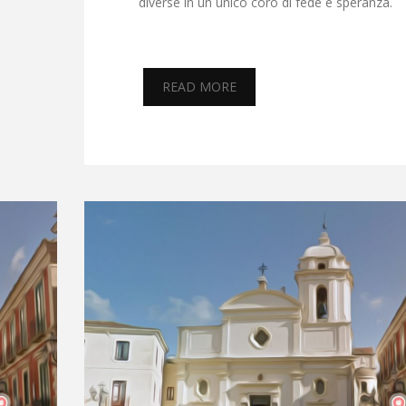
diverse in un unico coro di fede e speranza.
READ MORE