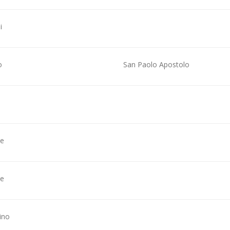
i
o
San Paolo Apostolo
e
e
ino