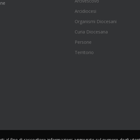
Arcivescovo
one
Arcidiocesi
Organismi Diocesani
Curia Diocesana
Persone
Territorio
parti al fine di raccogliere informazioni aggregate sul numero degli ute