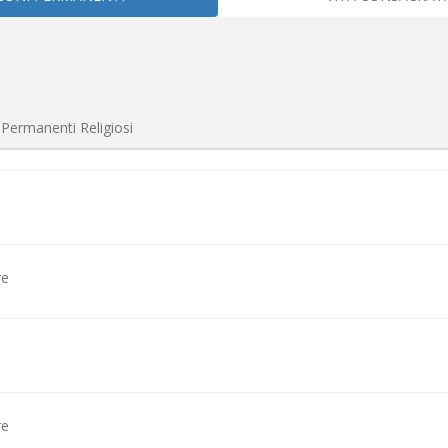
 Permanenti Religiosi
re
re