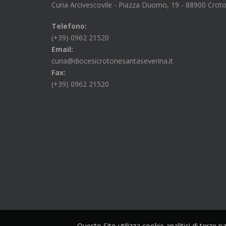
Curia Arcivescovile - Piazza Duomo, 19 - 88900 Crot
Telefono:
(+39) 0962 21520
Email:
curia@diocesicrotonesantaseverina.it
Fax:
(+39) 0962 21520
Questo Sito utilizza cookie analitici di terze 