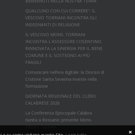
BENVENUTI NELLA NOSTRA TERRA
QUALCUNO CON CUI CORRERE": IL
VESCOVO TORRIANI INCONTRA GLI
INSEGNANTI DI RELIGIONE
IL VESCOVO MONS. TORRIANI
INCONTRA L'ASSESSORE COSENTINO:
RINNOVATA LA SINERGIA PER IL BENE
COMUNE E IL SOSTEGNO AI PIÙ
FRAGILI
Comunicare nell’era digitale: la Diocesi di
Crotone Santa Severina investe nella
formazione
GIORNATA REGIONALE DEL CLERO
CALABRESE 2026
La Conferenza Episcopale Calabra
riunita a Rossano: presente Mons.
Alberto Torriani
nti e su come visitano questo Sito.
Leggi tutto
.