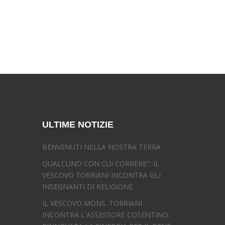
ULTIME NOTIZIE
BENVENUTI NELLA NOSTRA TERRA
QUALCUNO CON CUI CORRERE": IL
VESCOVO TORRIANI INCONTRA GLI
INSEGNANTI DI RELIGIONE
IL VESCOVO MONS. TORRIANI
INCONTRA L'ASSESSORE COSENTINO: