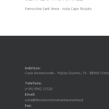
Parrocchia Sant’ Anna - Isola Capo Rizzuto
Indirizzo:
Curia Arcivescovile - Piazza Duomo, 19 - 88900 Crot
Telefono:
(+39) 0962 21520
Email:
curia@diocesicrotonesantaseverina.it
Fax: