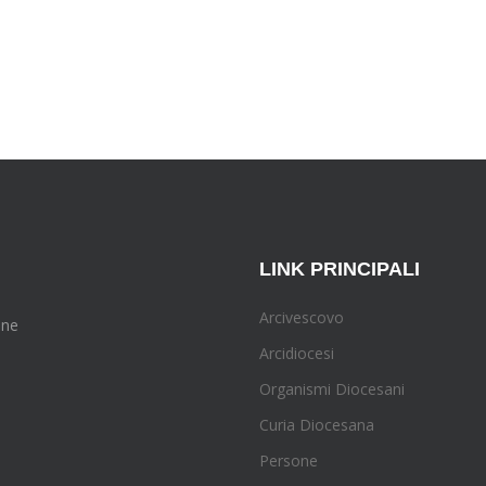
LINK PRINCIPALI
Arcivescovo
one
Arcidiocesi
Organismi Diocesani
Curia Diocesana
Persone