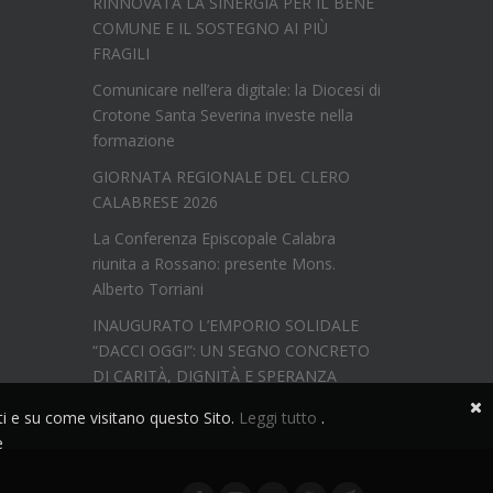
RINNOVATA LA SINERGIA PER IL BENE
COMUNE E IL SOSTEGNO AI PIÙ
FRAGILI
Comunicare nell’era digitale: la Diocesi di
Crotone Santa Severina investe nella
formazione
GIORNATA REGIONALE DEL CLERO
CALABRESE 2026
La Conferenza Episcopale Calabra
riunita a Rossano: presente Mons.
Alberto Torriani
INAUGURATO L’EMPORIO SOLIDALE
“DACCI OGGI”: UN SEGNO CONCRETO
DI CARITÀ, DIGNITÀ E SPERANZA
nti e su come visitano questo Sito.
Leggi tutto
.
e