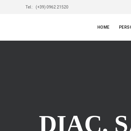
Tel.:
(+39) 0962 21520
HOME
PERS
DIAC. 