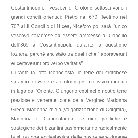
Costantinopoli. I vescovi di Crotone sottoscrivono i
grandi concili orientali: Pietro nel 670, Teotimo nel
787 al II Concilio di Nicea, Niceforo poi sarà l’unico
vescovo calabrese ad essere ammesso al Concilio
dell’869 a Costantinopoli, durante la questione
foziana, perché era stato tra quelli che “laboraverunt
er certaverunt pro verbo veritatis”.
Durante la lotta iconoclasta, le terre del crotonese
saranno provvidenziale rifugio per moltissimi monaci
in fuga dall’Oriente. Giungono così nelle nostre terre
preziose e venerate Icone della Vergine: Madonna
Greca, Madonna d’Itria (volgarizzazione di Odigitria),
Madonna di Capocolonna. Le mire politiche e
strategiche dei bizantini trasformeranno radicalmente
la situazione ecclesiastica delle nostre terre durante