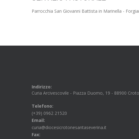
Parrocchia San Giovanni Battista in Marinella - Forgia
Indirizzo:
Curia Arcivescovile - Piazza Duomo, 19 - 88900 Crot
Telefono:
(+39) 0962 21520
Email:
curia@diocesicrotonesantaseverina.it
Fax: