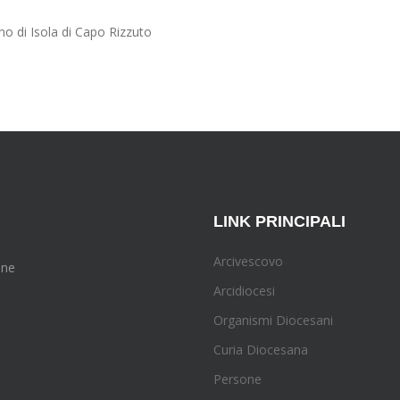
no di Isola di Capo Rizzuto
LINK PRINCIPALI
Arcivescovo
one
Arcidiocesi
Organismi Diocesani
Curia Diocesana
Persone