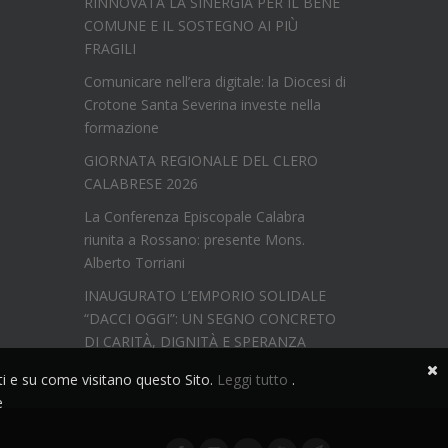
RINNOVATA LA SINERGIA PER IL BENE
COMUNE E IL SOSTEGNO AI PIÙ
FRAGILI
Comunicare nell’era digitale: la Diocesi di
Crotone Santa Severina investe nella
formazione
GIORNATA REGIONALE DEL CLERO
CALABRESE 2026
La Conferenza Episcopale Calabra
riunita a Rossano: presente Mons.
Alberto Torriani
INAUGURATO L’EMPORIO SOLIDALE
“DACCI OGGI”: UN SEGNO CONCRETO
DI CARITÀ, DIGNITÀ E SPERANZA
nti e su come visitano questo Sito.
Leggi tutto
.
e