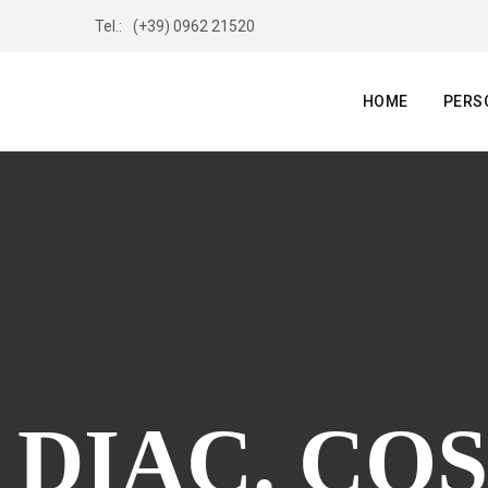
Tel.:
(+39) 0962 21520
HOME
PERS
DIAC. CO