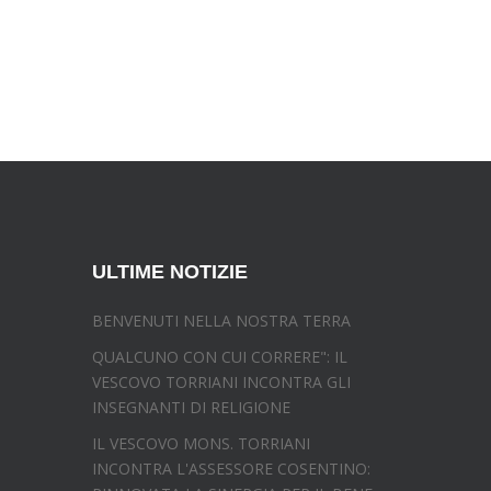
ULTIME NOTIZIE
BENVENUTI NELLA NOSTRA TERRA
QUALCUNO CON CUI CORRERE": IL
VESCOVO TORRIANI INCONTRA GLI
INSEGNANTI DI RELIGIONE
IL VESCOVO MONS. TORRIANI
INCONTRA L'ASSESSORE COSENTINO: