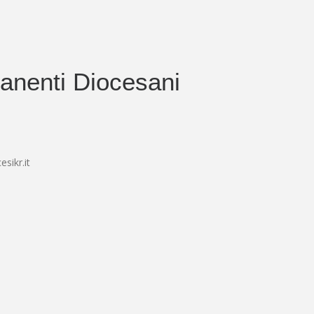
anenti Diocesani
sikr.it