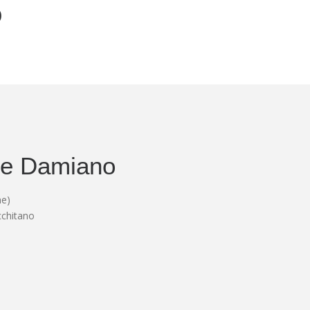
o
 e Damiano
ne)
cchitano