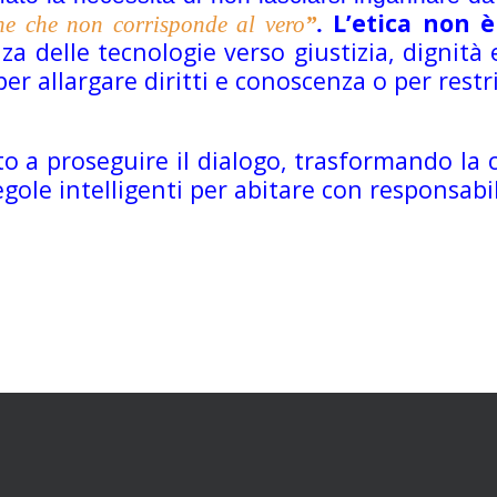
L’etica non 
ne che non corrisponde al
vero
”
.
a delle tecnologie verso giustizia, dignità
per allargare diritti e conoscenza o per restri
ito a proseguire il dialogo, trasformando la
egole intelligenti per abitare con responsabil