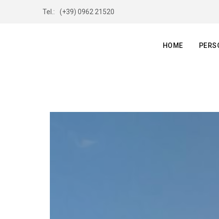
Tel.:
(+39) 0962 21520
HOME
PERS