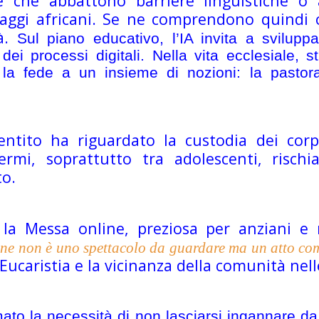
 che abbattono barriere linguistiche o 
illaggi africani. Se ne comprendono quindi 
à.
Sul piano educativo, l’IA invita a svilupp
i processi digitali.
Nella vita ecclesiale,
 la fede a un insieme di nozioni: la pastoral
ntito ha riguardato la custodia dei corpi 
rmi, soprattutto tra adolescenti, rischia 
to.
 la Messa online, preziosa per anziani e 
one non è uno spettacolo da guardare ma un atto co
’Eucaristia e la vicinanza della comunità nell
mato la necessità di non lasciarsi ingannare da 