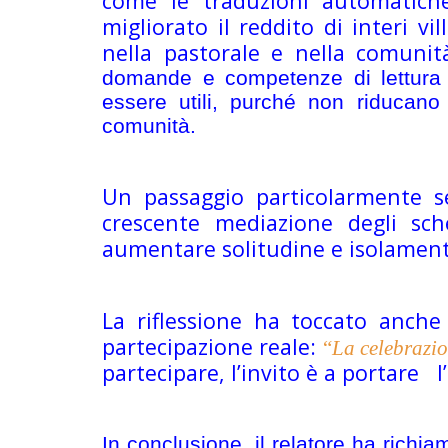
come le traduzioni automatiche
migliorato il reddito di interi v
nella pastorale e nella comunit
domande e competenze di lettura de
essere utili, purché non riducano
comunità.
Un passaggio particolarmente se
crescente mediazione degli sche
aumentare solitudine e isolamen
La riflessione ha toccato anche
partecipazione reale:
“
La celebrazi
partecipare, l’invito è a portare l
In conclusione, il relatore ha richia