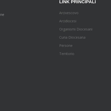
LINK PRINCIPALI
Arcivescovo
one
Arcidiocesi
Organismi Diocesani
Curia Diocesana
Persone
Territorio