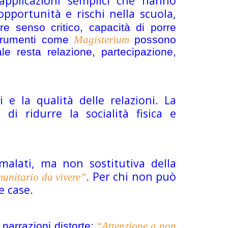
applicazioni semplici che hanno
opportunità e rischi nella scuola,
are senso critico, capacità di porre
 strumenti come
Magisterium
possono
e resta relazione, partecipazione,
e la qualità delle relazioni. La
di ridurre la socialità fisica e
malati, ma non sostitutiva della
Per chi non può
munitario da vivere”
.
e case.
narrazioni distorte:
“
Attenzione a non