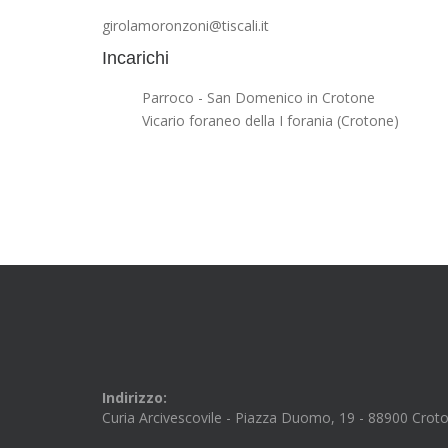
girolamoronzoni@tiscali.it
Incarichi
Parroco - San Domenico in Crotone
Vicario foraneo della
I forania (Crotone)
Indirizzo:
Curia Arcivescovile - Piazza Duomo, 19 - 88900 Crot