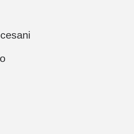
ocesani
o