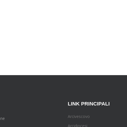
LINK PRINCIPALI
Arcivescovo
one
Arcidiocesi