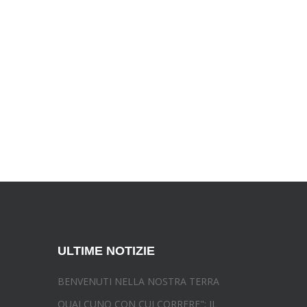
ULTIME NOTIZIE
BENVENUTI NELLA NOSTRA TERRA
QUALCUNO CON CUI CORRERE": IL