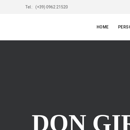
Tel.:
(+39) 0962 21520
HOME
PERS
DON GI