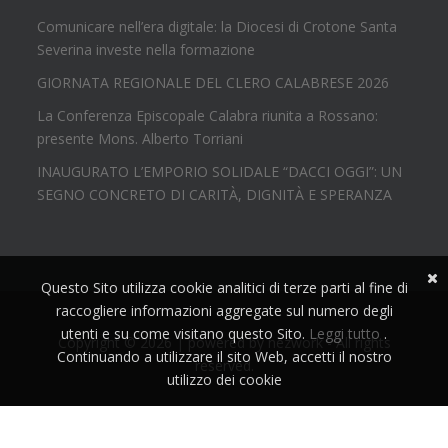
Comunicare nell’era digitale: la Diocesi di Crotone Santa
Severina investe nella formazione
GIORNATA REGIONALE DEL CLERO CALABRESE 2026
La Conferenza Episcopale Calabra riunita a Rossano:
presente Mons. Alberto Torriani
INAUGURATO L’EMPORIO SOLIDALE “DACCI OGGI”: UN
SEGNO CONCRETO DI CARITÀ, DIGNITÀ E SPERANZA
Questo Sito utilizza cookie analitici di terze parti al fine di
raccogliere informazioni aggregate sul numero degli
utenti e su come visitano questo Sito.
Leggi tutto
.
Copyright © 2026 | powered by
nezwork
- All rights
Continuando a utilizzare il sito Web, accetti il nostro
reserved.
utilizzo dei cookie
Accetta!