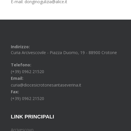
E-mail: donginogulizia@alice.it
Indirizzo:
Curia Arcivescovile - Piazza Duomo, 19 - 88900 Crotone
Telefono:
(+39) 0962 21520
Email:
curia@diocesicrotonesantaseverina.it
Fax:
(+39) 0962 21520
LINK PRINCIPALI
Arcivescovo