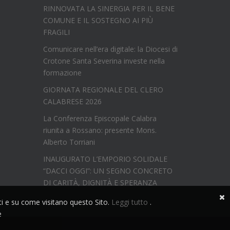
RINNOVATA LA SINERGIA PER IL BENE
COMUNE E IL SOSTEGNO AI PIÙ
FRAGILI
Comunicare nell’era digitale: la Diocesi di
Crotone Santa Severina investe nella
formazione
GIORNATA REGIONALE DEL CLERO
CALABRESE 2026
La Conferenza Episcopale Calabra
riunita a Rossano: presente Mons.
Alberto Torriani
INAUGURATO L’EMPORIO SOLIDALE
“DACCI OGGI”: UN SEGNO CONCRETO
DI CARITÀ, DIGNITÀ E SPERANZA
nti e su come visitano questo Sito.
Leggi tutto
.
e