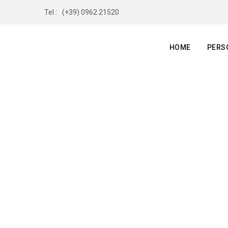
Tel.:
(+39) 0962 21520
HOME
PERS
SANTA