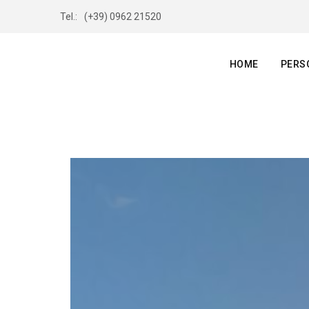
Tel.:
(+39) 0962 21520
HOME
PERS