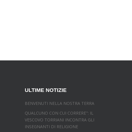
ULTIME NOTIZIE
BENVENUTI NELLA NOSTRA TERRA
QUALCUNO CON CUI CORRERE": IL
VESCOVO TORRIANI INCONTRA GLI
INSEGNANTI DI RELIGIONE