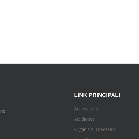
LINK PRINCIPALI
Arcivescovo
one
Arcidiocesi
Organismi Diocesani