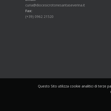
curia@diocesicrotonesantaseverina.it
Fax:
(+39) 0962 21520
Questo Sito utilizza cookie analitici di terze 