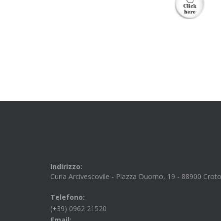
Indirizzo:
Curia Arcivescovile - Piazza Duomo, 19 - 88900 Crot
Telefono:
(+39) 0962 21520
Email: