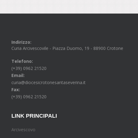
Indirizzo:
Curia Arcivescovile - Piazza Duomo, 19 - 88900 Crotone
Telefono:
(+39) 0962 21520
Email:
curia@diocesicrotonesantaseverina.it
Fax:
(+39) 0962 21520
LINK PRINCIPALI
Arcivescovo