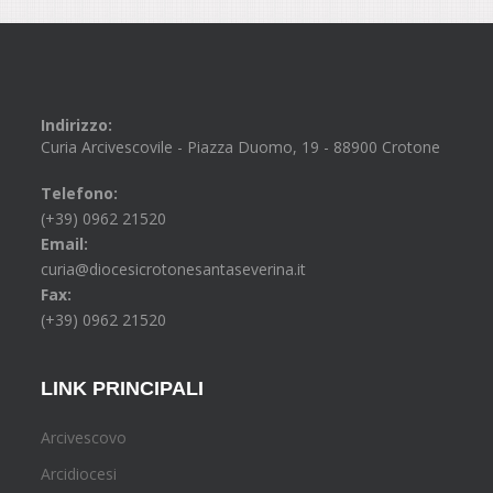
Indirizzo:
Curia Arcivescovile - Piazza Duomo, 19 - 88900 Crotone
Telefono:
(+39) 0962 21520
Email:
curia@diocesicrotonesantaseverina.it
Fax:
(+39) 0962 21520
LINK PRINCIPALI
Arcivescovo
Arcidiocesi