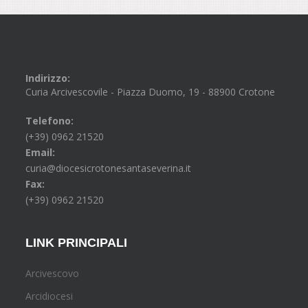
Indirizzo:
Curia Arcivescovile - Piazza Duomo, 19 - 88900 Crotone
Telefono:
(+39) 0962 21520
Email:
curia@diocesicrotonesantaseverina.it
Fax:
(+39) 0962 21520
LINK PRINCIPALI
Arcivescovo
Arcidiocesi