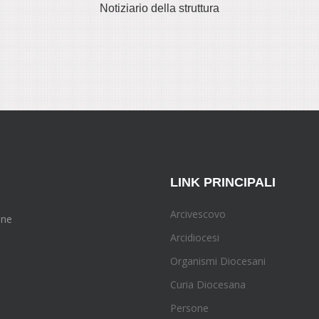
Notiziario della struttura
LINK PRINCIPALI
Arcivescovo
one
Arcidiocesi
Organismi Diocesani
Curia Diocesana
Persone