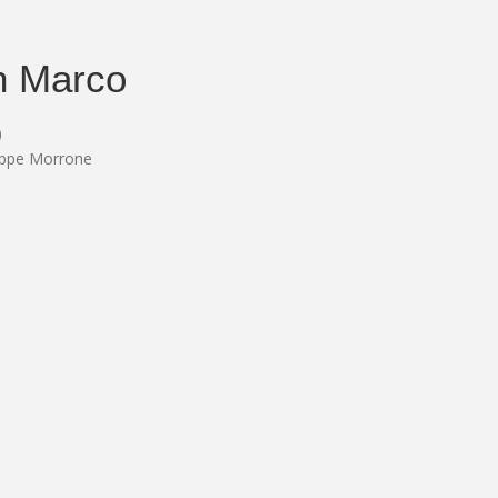
n Marco
)
eppe Morrone