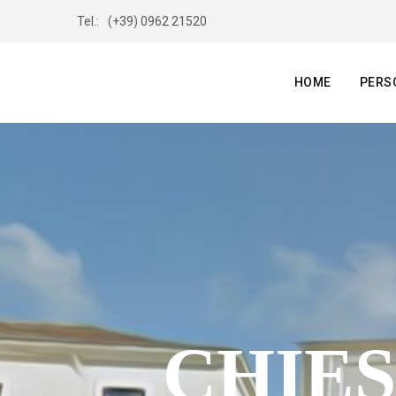
Tel.:
(+39) 0962 21520
HOME
PERS
CHIES