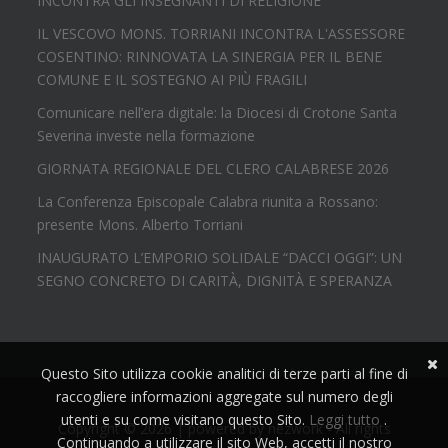
INCONTRA GLI INSEGNANTI DI RELIGIONE
IL VESCOVO MONS. TORRIANI INCONTRA L'ASSESSORE
COSENTINO: RINNOVATA LA SINERGIA PER IL BENE
COMUNE E IL SOSTEGNO AI PIÙ FRAGILI
Comunicare nell’era digitale: la Diocesi di Crotone Santa
Severina investe nella formazione
GIORNATA REGIONALE DEL CLERO CALABRESE 2026
La Conferenza Episcopale Calabra riunita a Rossano:
presente Mons. Alberto Torriani
INAUGURATO L’EMPORIO SOLIDALE “DACCI OGGI”: UN
SEGNO CONCRETO DI CARITÀ, DIGNITÀ E SPERANZA
Questo Sito utilizza cookie analitici di terze parti al fine di
raccogliere informazioni aggregate sul numero degli
utenti e su come visitano questo Sito.
Leggi tutto
.
Copyright © 2026 | powered by
nezwork
- All rights
Continuando a utilizzare il sito Web, accetti il nostro