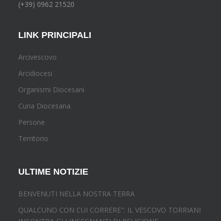
(+39) 0962 21520
LINK PRINCIPALI
Arcivescovo
Arcidiocesi
Organismi Diocesani
Curia Diocesana
Persone
Territorio
ULTIME NOTIZIE
BENVENUTI NELLA NOSTRA TERRA
QUALCUNO CON CUI CORRERE": IL VESCOVO TORRIANI