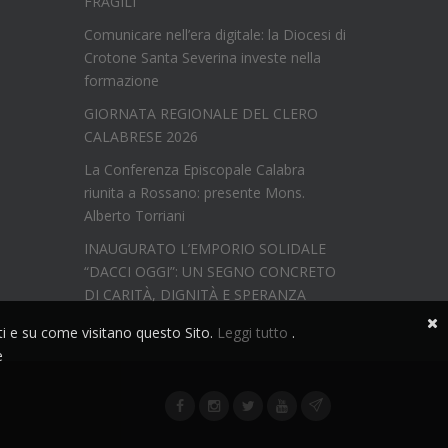
FRAGILI
Comunicare nell’era digitale: la Diocesi di
Crotone Santa Severina investe nella
formazione
GIORNATA REGIONALE DEL CLERO
CALABRESE 2026
La Conferenza Episcopale Calabra
riunita a Rossano: presente Mons.
Alberto Torriani
INAUGURATO L’EMPORIO SOLIDALE
“DACCI OGGI”: UN SEGNO CONCRETO
DI CARITÀ, DIGNITÀ E SPERANZA
nti e su come visitano questo Sito.
Leggi tutto
.
e