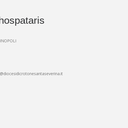
hospataris
SINOPOLI
@diocesidicrotonesantaseverina.it