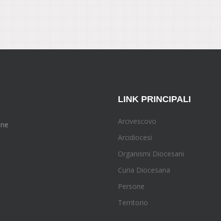
LINK PRINCIPALI
Arcivescovo
one
Arcidiocesi
Organismi Diocesani
Curia Diocesana
Persone
Territorio