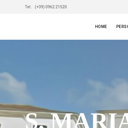
Tel.:
(+39) 0962 21520
HOME
PERS
S. MARI