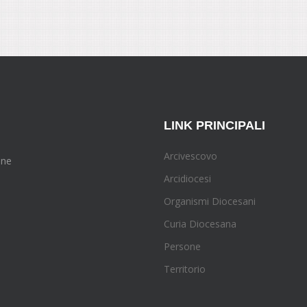
LINK PRINCIPALI
Arcivescovo
one
Arcidiocesi
Organismi Diocesani
Curia Diocesana
Persone
Territorio