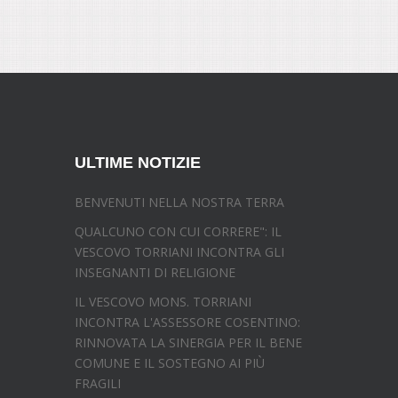
ULTIME NOTIZIE
BENVENUTI NELLA NOSTRA TERRA
QUALCUNO CON CUI CORRERE": IL
VESCOVO TORRIANI INCONTRA GLI
INSEGNANTI DI RELIGIONE
IL VESCOVO MONS. TORRIANI
INCONTRA L'ASSESSORE COSENTINO:
RINNOVATA LA SINERGIA PER IL BENE
COMUNE E IL SOSTEGNO AI PIÙ
FRAGILI