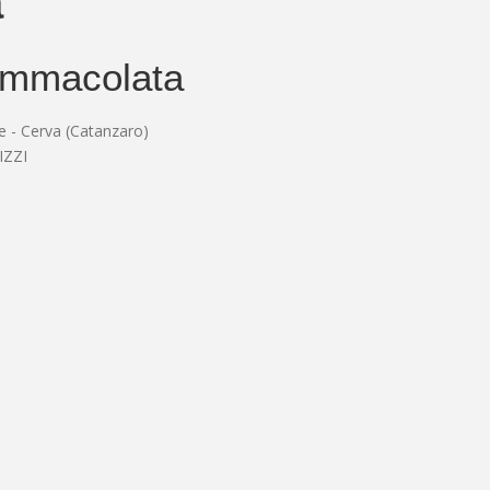
a
Immacolata
e - Cerva (Catanzaro)
IZZI