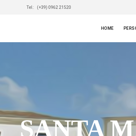
Tel.:
(+39) 0962 21520
HOME
PERS
SANTA 