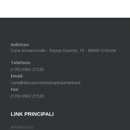
Indirizzo:
Curia Arcivescovile - Piazza Duomo, 19 - 88900 Crotone
Telefono:
(+39) 0962 21520
Email:
curia@diocesicrotonesantaseverina.it
Fax:
(+39) 0962 21520
LINK PRINCIPALI
Arcivescovo