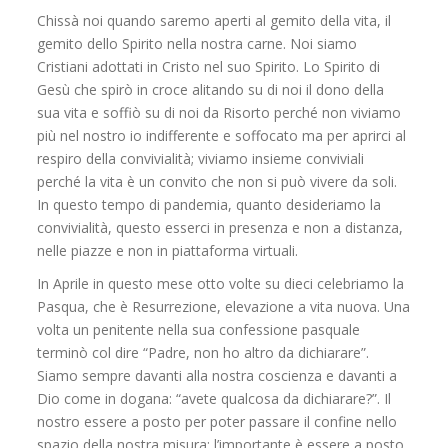
Chissà noi quando saremo aperti al gemito della vita, il
gemito dello Spirito nella nostra carne. Noi siamo
Cristiani adottati in Cristo nel suo Spirito. Lo Spirito di
Gesù che spirò in croce alitando su di noi il dono della
sua vita e soffiò su di noi da Risorto perché non viviamo
più nel nostro io indifferente e soffocato ma per aprirci al
respiro della convivialità; viviamo insieme conviviali
perché la vita è un convito che non si può vivere da soli.
In questo tempo di pandemia, quanto desideriamo la
convivialità, questo esserci in presenza e non a distanza,
nelle piazze e non in piattaforma virtuali.
In Aprile in questo mese otto volte su dieci celebriamo la
Pasqua, che è Resurrezione, elevazione a vita nuova. Una
volta un penitente nella sua confessione pasquale
terminò col dire “Padre, non ho altro da dichiarare”.
Siamo sempre davanti alla nostra coscienza e davanti a
Dio come in dogana: “avete qualcosa da dichiarare?”. Il
nostro essere a posto per poter passare il confine nello
spazio della nostra misura: l’importante è essere a posto,