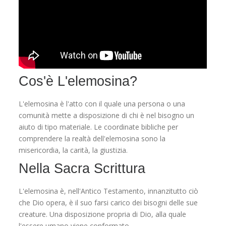
Cos'è L'elemosina?
L'elemosina è l'atto con il quale una persona o una
comunità mette a disposizione di chi è nel bisogno un
aiuto di tipo materiale. Le coordinate bibliche per
comprendere la realtà dell'elemosina sono la
misericordia, la carità, la giustizia.
Nella Sacra Scrittura
L'elemosina è, nell'Antico Testamento, innanzitutto ciò
che Dio opera, è il suo farsi carico dei bisogni delle sue
creature. Una disposizione propria di Dio, alla quale
l'essere umano viene conformato.