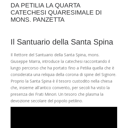
DA PETILIA LA QUARTA
CATECHESI QUARESIMALE DI
MONS. PANZETTA
Il Santuario della Santa Spina
Il Rettore del Santuario della Santa Spina, mons.
Giuseppe Marra, introduce la catechesi raccontando il
lungo percorso che ha portato fino a Petilia quella che è
considerata una reliquia della corona di spine del Signore.
Proprio la Santa Spina è il tesoro custodito nella chiesa
che, insieme all'antico convento, per secoli ha visto la
presenza dei Frati Minori. Un tesoro che plasma la
devozione secolare del popolo petilino.