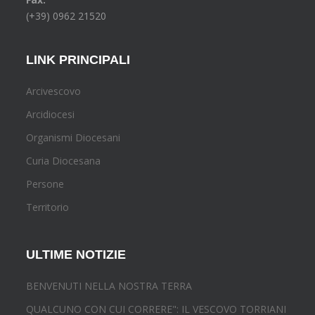
(+39) 0962 21520
LINK PRINCIPALI
Arcivescovo
Arcidiocesi
Organismi Diocesani
Curia Diocesana
Persone
Territorio
ULTIME NOTIZIE
BENVENUTI NELLA NOSTRA TERRA
QUALCUNO CON CUI CORRERE": IL VESCOVO TORRIANI