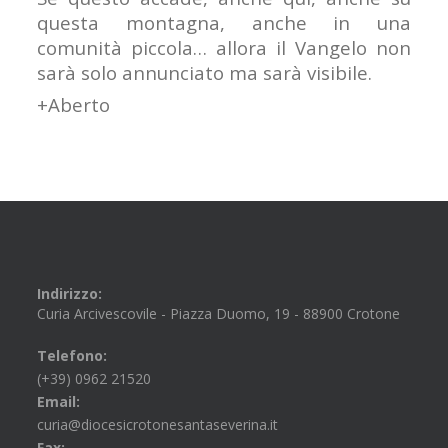
questa montagna, anche in una
comunità piccola… allora il Vangelo non
sarà solo annunciato ma sarà visibile.
+Aberto
Indirizzo:
Curia Arcivescovile - Piazza Duomo, 19 - 88900 Crotone
Telefono:
(+39) 0962 21520
Email:
curia@diocesicrotonesantaseverina.it
Fax: