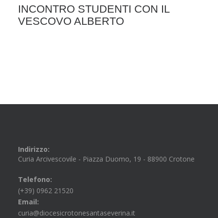
INCONTRO STUDENTI CON IL
VESCOVO ALBERTO
Indirizzo:
Curia Arcivescovile - Piazza Duomo, 19 - 88900 Crotone
Telefono:
(+39) 0962 21520
Email:
curia@diocesicrotonesantaseverina.it