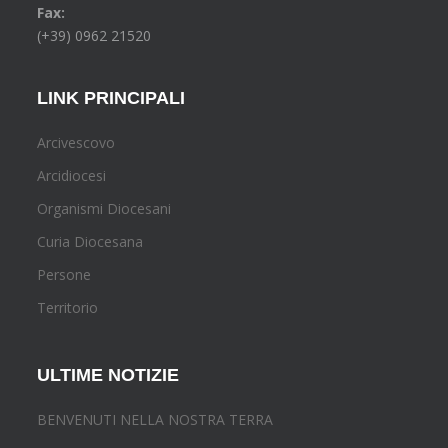
Fax:
(+39) 0962 21520
LINK PRINCIPALI
Arcivescovo
Arcidiocesi
Organismi Diocesani
Curia Diocesana
Persone
Territorio
ULTIME NOTIZIE
BENVENUTI NELLA NOSTRA TERRA