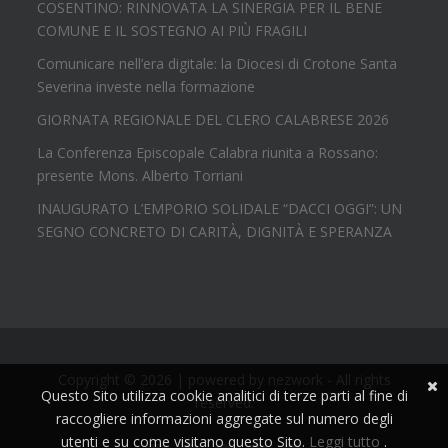
COSENTINO: RINNOVATA LA SINERGIA PER IL BENE
COMUNE E IL SOSTEGNO AI PIÙ FRAGILI
Comunicare nell’era digitale: la Diocesi di Crotone Santa
Severina investe nella formazione
GIORNATA REGIONALE DEL CLERO CALABRESE 2026
La Conferenza Episcopale Calabra riunita a Rossano:
presente Mons. Alberto Torriani
INAUGURATO L’EMPORIO SOLIDALE “DACCI OGGI”: UN
SEGNO CONCRETO DI CARITÀ, DIGNITÀ E SPERANZA
Copyright © 2026 | powered by
nezwork
- All rights
Questo Sito utilizza cookie analitici di terze parti al fine di
reserved.
raccogliere informazioni aggregate sul numero degli
utenti e su come visitano questo Sito.
Leggi tutto
.