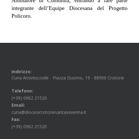
Animatore di Comunità, entrando a fare parte
integrante dell’Equipe Diocesana del Progetto
Policoro.
Indirizzo:
Curia Arcivescovile - Piazza Duomo, 19 - 88900 Crotone
Telefono:
(+39) 0962 21520
Email:
curia@diocesicrotonesantaseverina.it
Fax:
(+39) 0962 21520