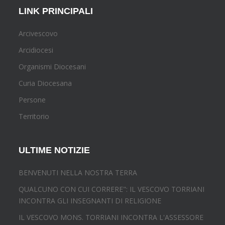
LINK PRINCIPALI
Arcivescovo
Arcidiocesi
Organismi Diocesani
Curia Diocesana
Persone
Territorio
ULTIME NOTIZIE
BENVENUTI NELLA NOSTRA TERRA
QUALCUNO CON CUI CORRERE": IL VESCOVO TORRIANI
INCONTRA GLI INSEGNANTI DI RELIGIONE
IL VESCOVO MONS. TORRIANI INCONTRA L'ASSESSORE