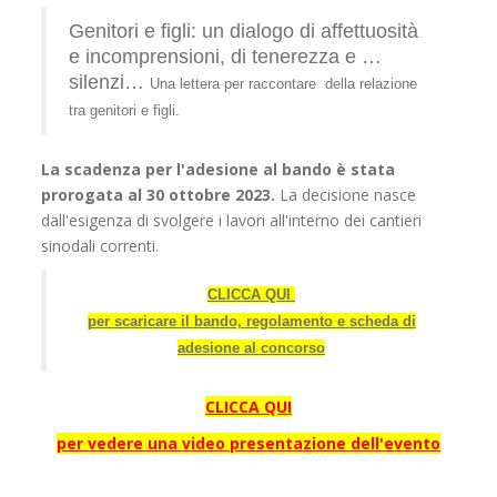
Genitori e figli: un dialogo di affettuosità
e incomprensioni, di tenerezza e …
silenzi…
Una lettera per raccontare della relazione
tra genitori e figli.
La scadenza per l'adesione al bando è stata
prorogata al 30 ottobre 2023.
La decisione nasce
dall'esigenza di svolgere i lavori all'interno dei cantieri
sinodali correnti.
CLICCA QUI
per scaricare il bando, regolamento e scheda di
adesione al concorso
CLICCA QUI
per vedere una video presentazione dell'evento