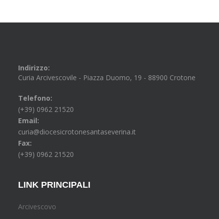
Indirizzo:
Curia Arcivescovile - Piazza Duomo, 19 - 88900 Crotone
Telefono:
(+39) 0962 21520
Email:
curia@diocesicrotonesantaseverina.it
Fax:
(+39) 0962 21520
LINK PRINCIPALI
Arcivescovo