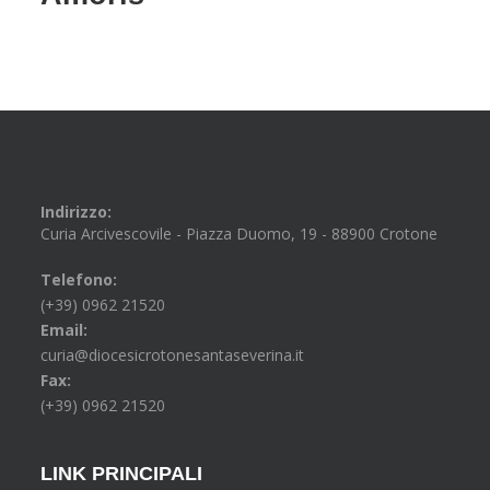
Indirizzo:
Curia Arcivescovile - Piazza Duomo, 19 - 88900 Crotone
Telefono:
(+39) 0962 21520
Email:
curia@diocesicrotonesantaseverina.it
Fax:
(+39) 0962 21520
LINK PRINCIPALI