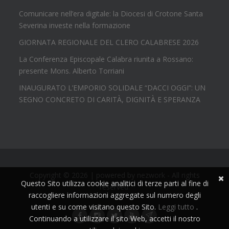
Comunicare nell’era digitale: la Diocesi di Crotone Santa
Severina investe nella formazione
GIORNATA REGIONALE DEL CLERO CALABRESE 2026
La Conferenza Episcopale Calabra riunita a Rossano:
presente Mons. Alberto Torriani
INAUGURATO L’EMPORIO SOLIDALE “DACCI OGGI”: UN
SEGNO CONCRETO DI CARITÀ, DIGNITÀ E SPERANZA
Copyright © 2026 | powered by
nezwork
- All rights
Questo Sito utilizza cookie analitici di terze parti al fine di
reserved.
raccogliere informazioni aggregate sul numero degli
utenti e su come visitano questo Sito.
Leggi tutto
.
Continuando a utilizzare il sito Web, accetti il nostro