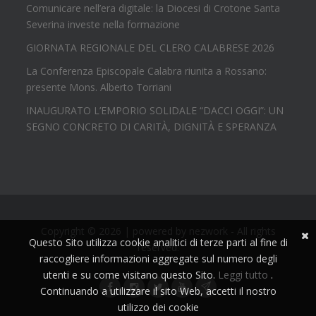
Comunicare nell’era digitale: la Diocesi di Crotone Santa
Severina investe nella formazione
GIORNATA REGIONALE DEL CLERO CALABRESE 2026
La Conferenza Episcopale Calabra riunita a Rossano:
presente Mons. Alberto Torriani
INAUGURATO L’EMPORIO SOLIDALE “DACCI OGGI”: UN
SEGNO CONCRETO DI CARITÀ, DIGNITÀ E SPERANZA
Copyright © 2026 | powered by
nezwork
- All rights
Questo Sito utilizza cookie analitici di terze parti al fine di
reserved.
raccogliere informazioni aggregate sul numero degli
utenti e su come visitano questo Sito.
Leggi tutto
.
Continuando a utilizzare il sito Web, accetti il nostro
utilizzo dei cookie