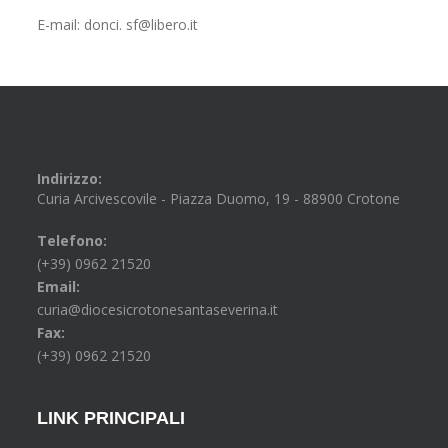
E-mail: donci. sf@libero.it
Indirizzo:
Curia Arcivescovile - Piazza Duomo, 19 - 88900 Crotone
Telefono:
(+39) 0962 21520
Email:
curia@diocesicrotonesantaseverina.it
Fax:
(+39) 0962 21520
LINK PRINCIPALI