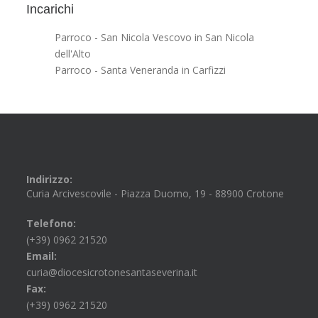
Incarichi
Parroco - San Nicola Vescovo in San Nicola
dell'Alto
Parroco - Santa Veneranda in Carfizzi
Indirizzo:
Curia Arcivescovile - Piazza Duomo, 19 - 88900 Crotone
Telefono:
(+39) 0962 21520
Email:
curia@diocesicrotonesantaseverina.it
Fax:
(+39) 0962 21520