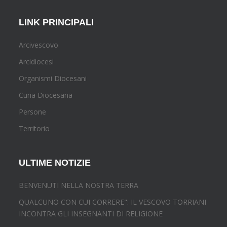
LINK PRINCIPALI
Arcivescovo
Arcidiocesi
Organismi Diocesani
Curia Diocesana
Persone
Territorio
ULTIME NOTIZIE
BENVENUTI NELLA NOSTRA TERRA
QUALCUNO CON CUI CORRERE": IL VESCOVO TORRIANI
INCONTRA GLI INSEGNANTI DI RELIGIONE