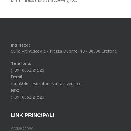
E-mail: alessandrosaraco@virgilio.it
Indirizzo:
Curia Arcivescovile - Piazza Duomo, 19 - 88900 Crotone
Telefono:
(+39) 0962 21520
Email:
curia@diocesicrotonesantaseverina.it
Fax:
(+39) 0962 21520
LINK PRINCIPALI
Arcivescovo