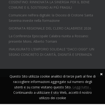
COSENTINO: RINNOVATA LA SINERGIA PER IL BENE
COMUNE E IL SOSTEGNO AI PIÙ FRAGILI
Comunicare nell’era digitale: la Diocesi di Crotone Santa
Severina investe nella formazione
GIORNATA REGIONALE DEL CLERO CALABRESE 2026
La Conferenza Episcopale Calabra riunita a Rossano:
presente Mons. Alberto Torriani
INAUGURATO L’EMPORIO SOLIDALE “DACCI OGGI”: UN
SEGNO CONCRETO DI CARITÀ, DIGNITÀ E SPERANZA
Questo Sito utilizza cookie analitici di terze parti al fine di
raccogliere informazioni aggregate sul numero degli
utenti e su come visitano questo Sito.
Leggi tutto
.
Copyright © 2026 | powered by
nezwork
- All rights
Continuando a utilizzare il sito Web, accetti il nostro
reserved.
utilizzo dei cookie