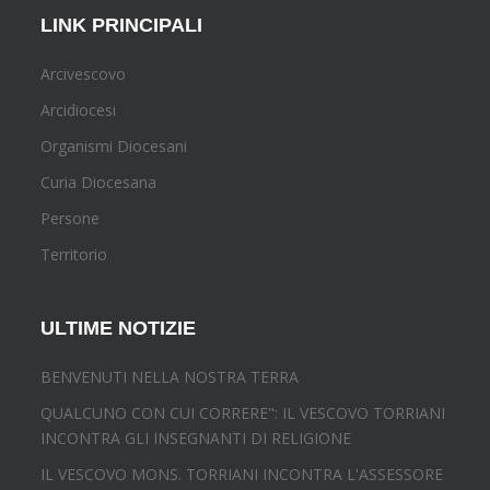
LINK PRINCIPALI
Arcivescovo
Arcidiocesi
Organismi Diocesani
Curia Diocesana
Persone
Territorio
ULTIME NOTIZIE
BENVENUTI NELLA NOSTRA TERRA
QUALCUNO CON CUI CORRERE": IL VESCOVO TORRIANI
INCONTRA GLI INSEGNANTI DI RELIGIONE
IL VESCOVO MONS. TORRIANI INCONTRA L'ASSESSORE