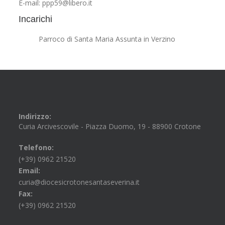
E-mail: ppp59@libero.it
Incarichi
Parroco di Santa Maria Assunta in Verzino
Indirizzo:
Curia Arcivescovile - Piazza Duomo, 19 - 88900 Crotone
Telefono:
(+39) 0962 21520
Email:
curia@diocesicrotonesantaseverina.it
Fax:
(+39) 0962 21520