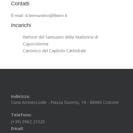
Contatti
E-mail: d.bernardino@libero.it
Incarichi
Rettore del Santuario della Madonna di
Capocolonna
Canonico del Capitolo Cattedrale
Indirizzo:
Curia Arcivescovile - Piazza Duomo, 19 - 88900 Crotone
Telefono:
(+39) 0962 21520
Email: