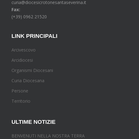
curia@diocesicrotonesantaseverina.it
Fax:
(+39) 0962 21520
LINK PRINCIPALI
Arcivescovo
Arcidiocesi
Organismi Diocesani
Curia Diocesana
Persone
Territorio
ULTIME NOTIZIE
BENVENUTI NELLA NOSTRA TERRA