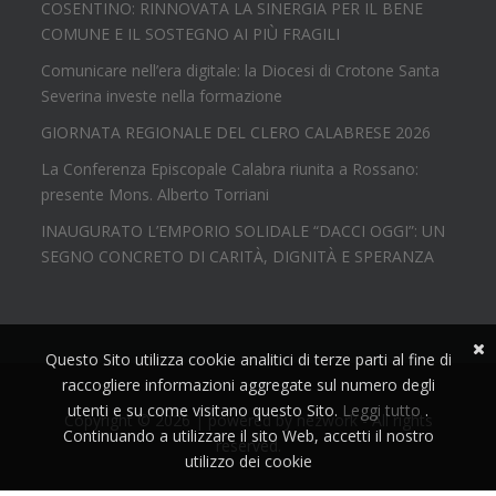
COSENTINO: RINNOVATA LA SINERGIA PER IL BENE
COMUNE E IL SOSTEGNO AI PIÙ FRAGILI
Comunicare nell’era digitale: la Diocesi di Crotone Santa
Severina investe nella formazione
GIORNATA REGIONALE DEL CLERO CALABRESE 2026
La Conferenza Episcopale Calabra riunita a Rossano:
presente Mons. Alberto Torriani
INAUGURATO L’EMPORIO SOLIDALE “DACCI OGGI”: UN
SEGNO CONCRETO DI CARITÀ, DIGNITÀ E SPERANZA
Questo Sito utilizza cookie analitici di terze parti al fine di
raccogliere informazioni aggregate sul numero degli
utenti e su come visitano questo Sito.
Leggi tutto
.
Copyright © 2026 | powered by
nezwork
- All rights
Continuando a utilizzare il sito Web, accetti il nostro
reserved.
utilizzo dei cookie