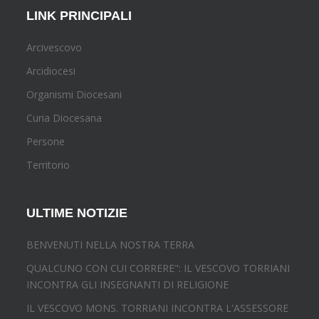
LINK PRINCIPALI
Arcivescovo
Arcidiocesi
Organismi Diocesani
Curia Diocesana
Persone
Territorio
ULTIME NOTIZIE
BENVENUTI NELLA NOSTRA TERRA
QUALCUNO CON CUI CORRERE": IL VESCOVO TORRIANI
INCONTRA GLI INSEGNANTI DI RELIGIONE
IL VESCOVO MONS. TORRIANI INCONTRA L'ASSESSORE