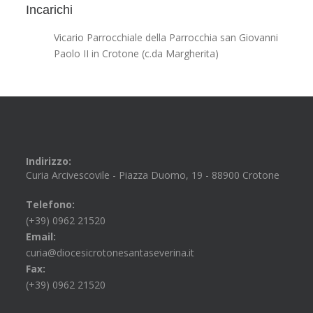
Incarichi
Vicario Parrocchiale della Parrocchia san Giovanni
Paolo II in Crotone (c.da Margherita)
Indirizzo:
Curia Arcivescovile - Piazza Duomo, 19 - 88900 Crotone
Telefono:
(+39) 0962 21520
Email:
curia@diocesicrotonesantaseverina.it
Fax:
(+39) 0962 21520