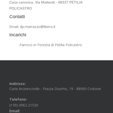
Casa canonica, Via Matteotti - 88337 PETILIA
POLICASTRO
Contatti
Email: dp.marrazzo@libero.it
Incarichi
Parroco in Foresta di Petilia Policastro
Indirizzo:
Curia Arcivescovile - Piazza Duomo, 19 - 88900 Crotone
Telefono:
(+39) 0962 21520
Email: