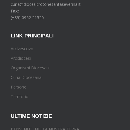
curia@diocesicrotonesantaseverina.it
Fax:
(+39) 0962 21520
LINK PRINCIPALI
Arcivescovo
Arcidiocesi
Organismi Diocesani
Curia Diocesana
Persone
Territorio
ULTIME NOTIZIE
BENVENUTI NELLA NOSTRA TERRA