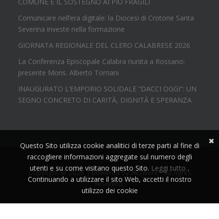
COMUNE E IL SOSTEGNO AI PIÙ FRAGILI
Comunicare nell’era digitale: la Diocesi di Crotone Santa
Severina investe nella formazione
GIORNATA REGIONALE DEL CLERO CALABRESE 2026
La Conferenza Episcopale Calabra riunita a Rossano:
presente Mons. Alberto Torriani
INAUGURATO L’EMPORIO SOLIDALE “DACCI OGGI”: UN
SEGNO CONCRETO DI CARITÀ, DIGNITÀ E SPERANZA
Questo Sito utilizza cookie analitici di terze parti al fine di
raccogliere informazioni aggregate sul numero degli
utenti e su come visitano questo Sito.
Leggi tutto
.
Copyright © 2026 | powered by
nezwork
- All rights
Continuando a utilizzare il sito Web, accetti il nostro
reserved.
utilizzo dei cookie
Accetta!