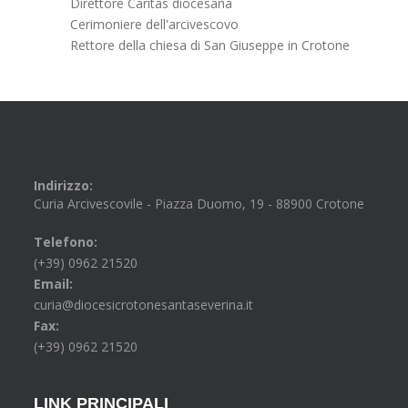
Direttore Caritas diocesana
Cerimoniere dell'arcivescovo
Rettore della chiesa di San Giuseppe in Crotone
Indirizzo:
Curia Arcivescovile - Piazza Duomo, 19 - 88900 Crotone
Telefono:
(+39) 0962 21520
Email:
curia@diocesicrotonesantaseverina.it
Fax:
(+39) 0962 21520
LINK PRINCIPALI