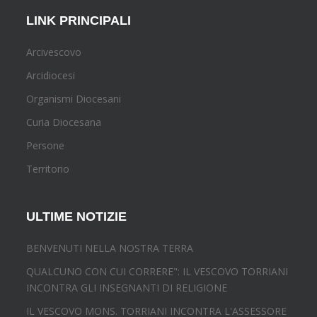
LINK PRINCIPALI
Arcivescovo
Arcidiocesi
Organismi Diocesani
Curia Diocesana
Persone
Territorio
ULTIME NOTIZIE
BENVENUTI NELLA NOSTRA TERRA
QUALCUNO CON CUI CORRERE": IL VESCOVO TORRIANI
INCONTRA GLI INSEGNANTI DI RELIGIONE
IL VESCOVO MONS. TORRIANI INCONTRA L'ASSESSORE