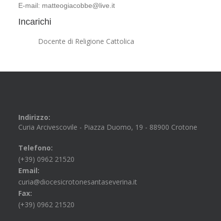
E-mail: matteogiacobbe@live.it
Incarichi
Docente di Religione Cattolica
Indirizzo:
Curia Arcivescovile - Piazza Duomo, 19 - 88900 Crotone
Telefono:
(+39) 0962 21520
Email:
curia@diocesicrotonesantaseverina.it
Fax:
(+39) 0962 21520