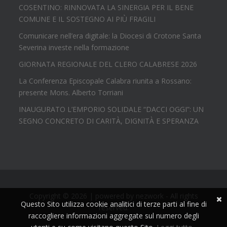
COSENTINO: RINNOVATA LA SINERGIA PER IL BENE
COMUNE E IL SOSTEGNO AI PIÙ FRAGILI
Comunicare nell’era digitale: la Diocesi di Crotone Santa
Severina investe nella formazione
GIORNATA REGIONALE DEL CLERO CALABRESE 2026
La Conferenza Episcopale Calabra riunita a Rossano:
presente Mons. Alberto Torriani
INAUGURATO L’EMPORIO SOLIDALE “DACCI OGGI”: UN
SEGNO CONCRETO DI CARITÀ, DIGNITÀ E SPERANZA
Copyright © 2026 | powered by
nezwork
- All rights
Questo Sito utilizza cookie analitici di terze parti al fine di
reserved.
raccogliere informazioni aggregate sul numero degli