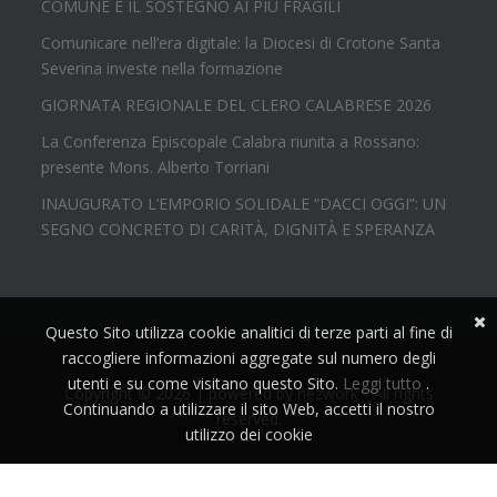
COMUNE E IL SOSTEGNO AI PIÙ FRAGILI
Comunicare nell’era digitale: la Diocesi di Crotone Santa
Severina investe nella formazione
GIORNATA REGIONALE DEL CLERO CALABRESE 2026
La Conferenza Episcopale Calabra riunita a Rossano:
presente Mons. Alberto Torriani
INAUGURATO L’EMPORIO SOLIDALE “DACCI OGGI”: UN
SEGNO CONCRETO DI CARITÀ, DIGNITÀ E SPERANZA
Questo Sito utilizza cookie analitici di terze parti al fine di
raccogliere informazioni aggregate sul numero degli
utenti e su come visitano questo Sito.
Leggi tutto
.
Copyright © 2026 | powered by
nezwork
- All rights
Continuando a utilizzare il sito Web, accetti il nostro
reserved.
utilizzo dei cookie
Accetta!