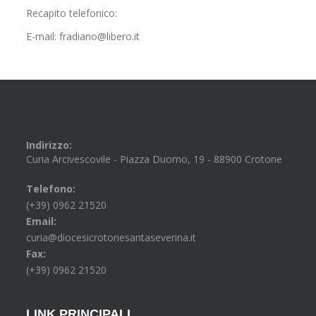
Recapito telefonico:
E-mail: fradiano@libero.it
Indirizzo:
Curia Arcivescovile - Piazza Duomo, 19 - 88900 Crotone
Telefono:
(+39) 0962 21520
Email:
curia@diocesicrotonesantaseverina.it
Fax:
(+39) 0962 21520
LINK PRINCIPALI