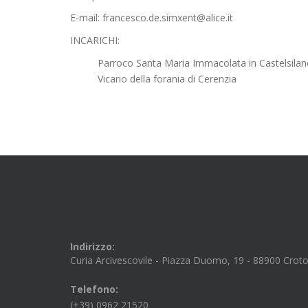
E-mail: francesco.de.simxent@alice.it
INCARICHI:
Parroco Santa Maria Immacolata in Castelsila
Vicario della forania di Cerenzia
Indirizzo:
Curia Arcivescovile - Piazza Duomo, 19 - 88900 Crot
Telefono:
(+39) 0962 21520