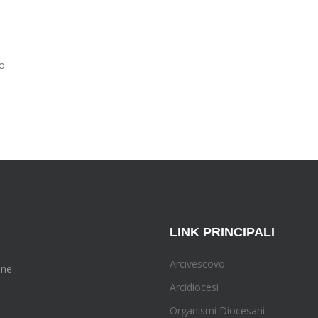
no
LINK PRINCIPALI
Arcivescovo
one
Arcidiocesi
Organismi Diocesani