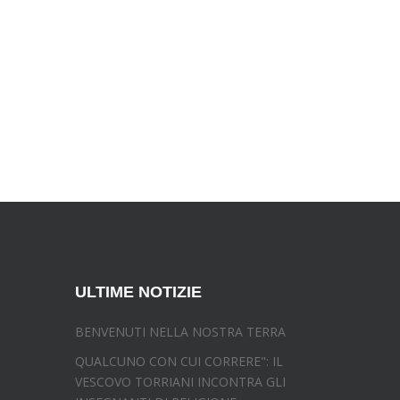
ULTIME NOTIZIE
BENVENUTI NELLA NOSTRA TERRA
QUALCUNO CON CUI CORRERE": IL
VESCOVO TORRIANI INCONTRA GLI