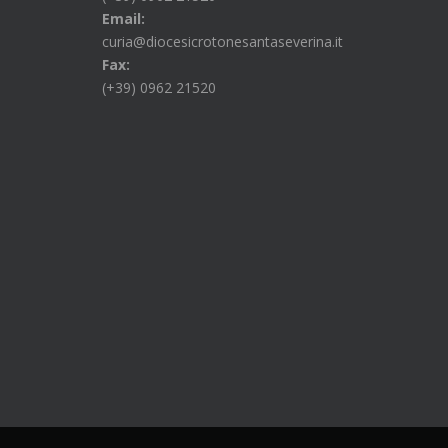
Email:
curia@diocesicrotonesantaseverina.it
Fax:
(+39) 0962 21520