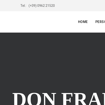
Tel.:
(+39) 0962 21520
HOME
PERS
DON FRA