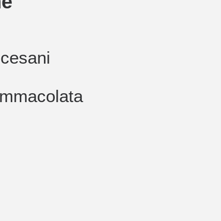
ne
ocesani
Immacolata