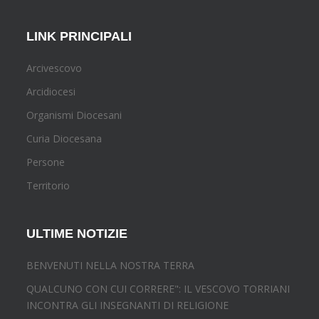
LINK PRINCIPALI
Arcivescovo
Arcidiocesi
Organismi Diocesani
Curia Diocesana
Persone
Territorio
ULTIME NOTIZIE
BENVENUTI NELLA NOSTRA TERRA
QUALCUNO CON CUI CORRERE": IL VESCOVO TORRIANI
INCONTRA GLI INSEGNANTI DI RELIGIONE