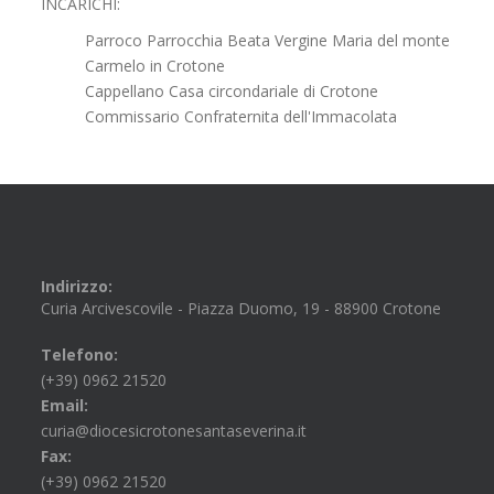
INCARICHI:
Parroco Parrocchia Beata Vergine Maria del monte
Carmelo in Crotone
Cappellano Casa circondariale di Crotone
Commissario Confraternita dell'Immacolata
Indirizzo:
Curia Arcivescovile - Piazza Duomo, 19 - 88900 Crotone
Telefono:
(+39) 0962 21520
Email:
curia@diocesicrotonesantaseverina.it
Fax:
(+39) 0962 21520