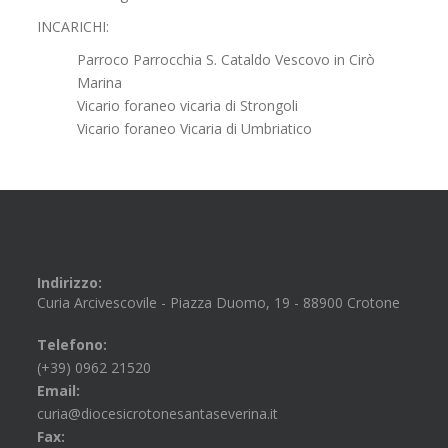
INCARICHI:
Parroco Parrocchia S. Cataldo Vescovo in Cirò
Marina
Vicario foraneo vicaria di Strongoli
Vicario foraneo Vicaria di Umbriatico
Indirizzo:
Curia Arcivescovile - Piazza Duomo, 19 - 88900 Crotone
Telefono:
(+39) 0962 21520
Email:
curia@diocesicrotonesantaseverina.it
Fax: