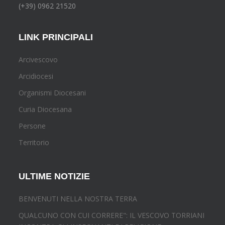
(+39) 0962 21520
LINK PRINCIPALI
Arcivescovo
Arcidiocesi
Organismi Diocesani
Curia Diocesana
Persone
Territorio
ULTIME NOTIZIE
BENVENUTI NELLA NOSTRA TERRA
QUALCUNO CON CUI CORRERE": IL VESCOVO TORRIANI