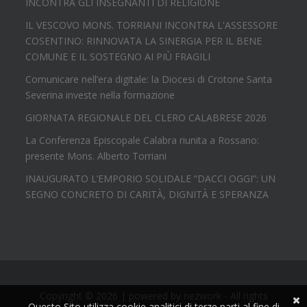
INCONTRA GLI INSEGNANTI DI RELIGIONE
IL VESCOVO MONS. TORRIANI INCONTRA L'ASSESSORE
COSENTINO: RINNOVATA LA SINERGIA PER IL BENE
COMUNE E IL SOSTEGNO AI PIÙ FRAGILI
Comunicare nell’era digitale: la Diocesi di Crotone Santa
Severina investe nella formazione
GIORNATA REGIONALE DEL CLERO CALABRESE 2026
La Conferenza Episcopale Calabra riunita a Rossano:
presente Mons. Alberto Torriani
INAUGURATO L’EMPORIO SOLIDALE “DACCI OGGI”: UN
SEGNO CONCRETO DI CARITÀ, DIGNITÀ E SPERANZA
Copyright © 2026 | powered by
nezwork
- All rights
Questo Sito utilizza cookie analitici di terze parti al fine di