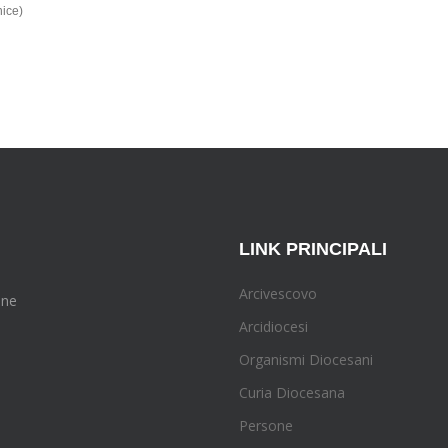
nice)
LINK PRINCIPALI
Arcivescovo
one
Arcidiocesi
Organismi Diocesani
Curia Diocesana
Persone