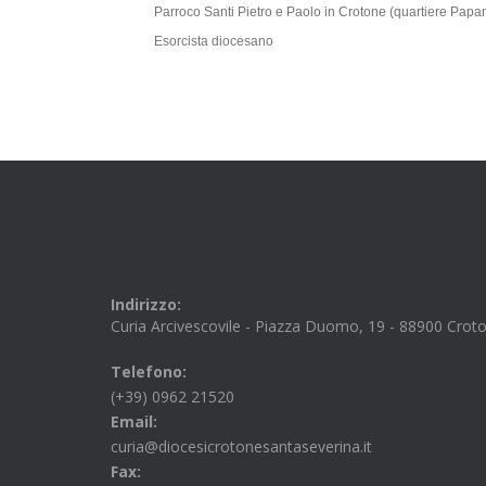
Parroco Santi Pietro e Paolo in Crotone (quartiere Papa
Esorcista diocesano
Indirizzo:
Curia Arcivescovile - Piazza Duomo, 19 - 88900 Crot
Telefono:
(+39) 0962 21520
Email:
curia@diocesicrotonesantaseverina.it
Fax: