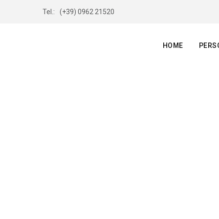
Tel.:
(+39) 0962 21520
HOME
PERS
DON MAS