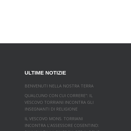
ULTIME NOTIZIE
BENVENUTI NELLA NOSTRA TERRA
QUALCUNO CON CUI CORRERE": IL
VESCOVO TORRIANI INCONTRA GLI
INSEGNANTI DI RELIGIONE
IL VESCOVO MONS. TORRIANI
INCONTRA L'ASSESSORE COSENTINO: