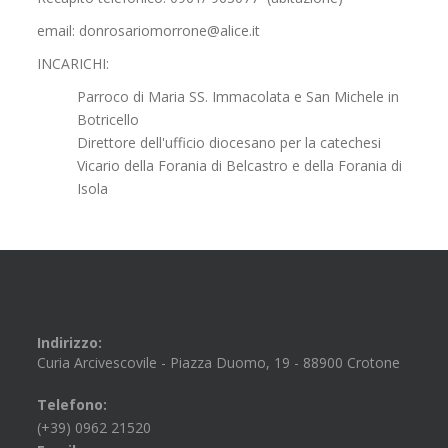
email: donrosariomorrone@alice.it
INCARICHI:
Parroco di Maria SS. Immacolata e San Michele in
Botricello
Direttore dell'ufficio diocesano per la catechesi
Vicario della Forania di Belcastro e della Forania di
Isola
Indirizzo:
Curia Arcivescovile - Piazza Duomo, 19 - 88900 Crotone
Telefono:
(+39) 0962 21520