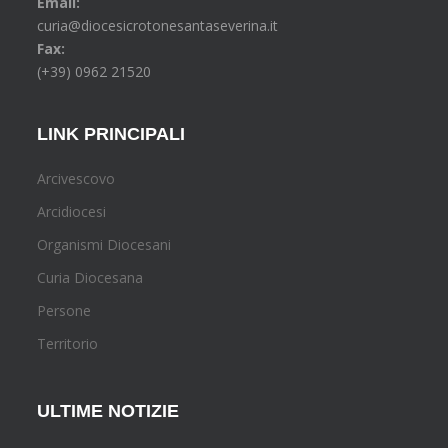
Email:
curia@diocesicrotonesantaseverina.it
Fax:
(+39) 0962 21520
LINK PRINCIPALI
Arcivescovo
Arcidiocesi
Organismi Diocesani
Curia Diocesana
Persone
Territorio
ULTIME NOTIZIE