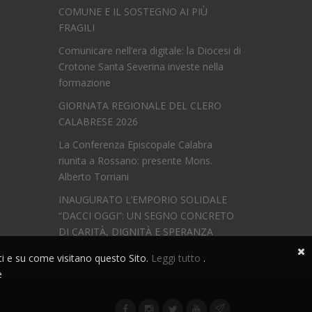
COMUNE E IL SOSTEGNO AI PIÙ
FRAGILI
Comunicare nell’era digitale: la Diocesi di
Crotone Santa Severina investe nella
formazione
GIORNATA REGIONALE DEL CLERO
CALABRESE 2026
La Conferenza Episcopale Calabra
riunita a Rossano: presente Mons.
Alberto Torriani
INAUGURATO L’EMPORIO SOLIDALE
“DACCI OGGI”: UN SEGNO CONCRETO
DI CARITÀ, DIGNITÀ E SPERANZA
nti e su come visitano questo Sito.
Leggi tutto
.
e