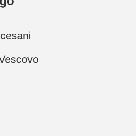
ogo
ocesani
 Vescovo