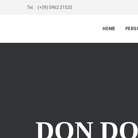
Tel.:
(+39) 0962 21520
HOME
PERS
DON D