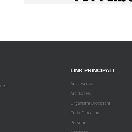
LINK PRINCIPALI
Arcivescovo
one
Arcidiocesi
Organismi Diocesani
Curia Diocesana
Persone