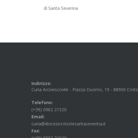
di Santa Severina
Indirizzo:
Curia Arcivescovile - Piazza Duomo, 19 - 88900 Crot
Telefono:
(+39) 0962 21520
Email:
curia@diocesicrotonesantaseverina.it
Fax:
(+39) 0962 21520