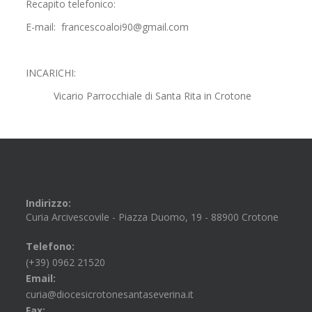
Recapito telefonico:
E-mail: francescoaloi90@gmail.com
INCARICHI:
Vicario Parrocchiale di Santa Rita in Crotone
Indirizzo:
Curia Arcivescovile - Piazza Duomo, 19 - 88900 Crotone
Telefono:
(+39) 0962 21520
Email:
curia@diocesicrotonesantaseverina.it
Fax: