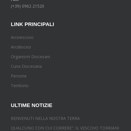
(+39) 0962 21520
LINK PRINCIPALI
Arcivescovo
Arcidiocesi
Organismi Diocesani
Curia Diocesana
Persone
Territorio
ULTIME NOTIZIE
BENVENUTI NELLA NOSTRA TERRA
QUALCUNO CON CUI CORRERE": IL VESCOVO TORRIANI