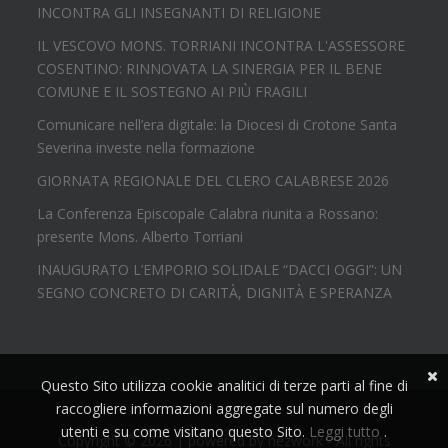
INCONTRA GLI INSEGNANTI DI RELIGIONE
IL VESCOVO MONS. TORRIANI INCONTRA L'ASSESSORE
COSENTINO: RINNOVATA LA SINERGIA PER IL BENE
COMUNE E IL SOSTEGNO AI PIÙ FRAGILI
Comunicare nell’era digitale: la Diocesi di Crotone Santa
Severina investe nella formazione
GIORNATA REGIONALE DEL CLERO CALABRESE 2026
La Conferenza Episcopale Calabra riunita a Rossano:
presente Mons. Alberto Torriani
INAUGURATO L’EMPORIO SOLIDALE “DACCI OGGI”: UN
SEGNO CONCRETO DI CARITÀ, DIGNITÀ E SPERANZA
Questo Sito utilizza cookie analitici di terze parti al fine di
raccogliere informazioni aggregate sul numero degli
utenti e su come visitano questo Sito.
Leggi tutto
.
Copyright © 2026 | powered by
nezwork
- All rights