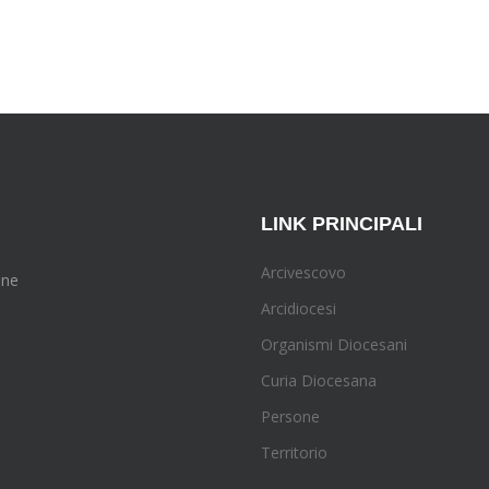
LINK PRINCIPALI
Arcivescovo
one
Arcidiocesi
Organismi Diocesani
Curia Diocesana
Persone
Territorio