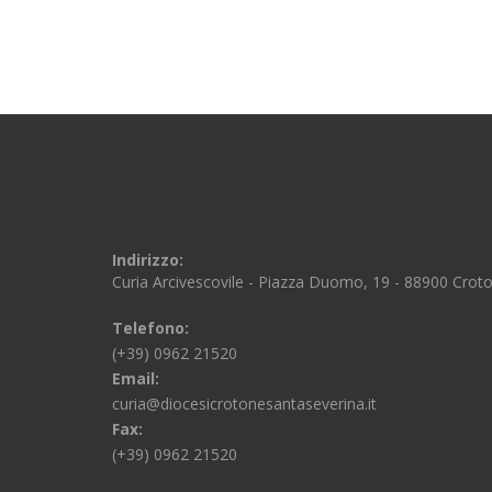
Indirizzo:
Curia Arcivescovile - Piazza Duomo, 19 - 88900 Crot
Telefono:
(+39) 0962 21520
Email:
curia@diocesicrotonesantaseverina.it
Fax:
(+39) 0962 21520