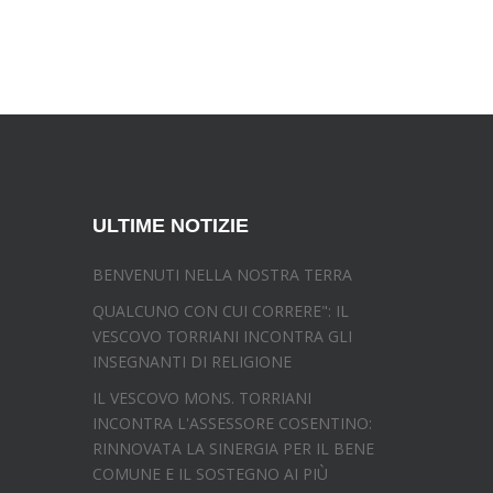
ULTIME NOTIZIE
BENVENUTI NELLA NOSTRA TERRA
QUALCUNO CON CUI CORRERE": IL
VESCOVO TORRIANI INCONTRA GLI
INSEGNANTI DI RELIGIONE
IL VESCOVO MONS. TORRIANI
INCONTRA L'ASSESSORE COSENTINO:
RINNOVATA LA SINERGIA PER IL BENE
COMUNE E IL SOSTEGNO AI PIÙ