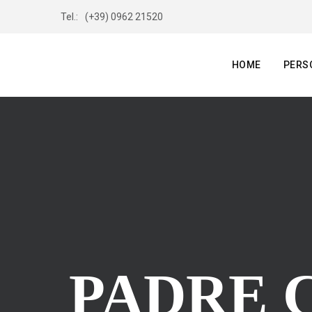
Tel.:
(+39) 0962 21520
HOME
PERS
PADRE 