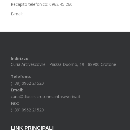
Recapito telefonico: 0962 45 260
E-mail:
Indirizzo:
Curia Arcivescovile - Piazza Duomo, 19 - 88900 Crotone
Telefono:
(+39) 0962 21520
Email:
curia@diocesicrotonesantaseverina.it
Fax:
(+39) 0962 21520
LINK PRINCIPALI