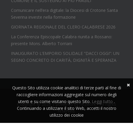
COMUNE E IL SOSTEGNO AI PIÙ FRAGILI
Comunicare nell’era digitale: la Diocesi di Crotone Santa
Severina investe nella formazione
GIORNATA REGIONALE DEL CLERO CALABRESE 2026
La Conferenza Episcopale Calabra riunita a Rossano:
presente Mons. Alberto Torriani
INAUGURATO L’EMPORIO SOLIDALE “DACCI OGGI”: UN
SEGNO CONCRETO DI CARITÀ, DIGNITÀ E SPERANZA
Questo Sito utilizza cookie analitici di terze parti al fine di
raccogliere informazioni aggregate sul numero degli
utenti e su come visitano questo Sito.
Leggi tutto
.
Copyright © 2026 | powered by
nezwork
- All rights
Continuando a utilizzare il sito Web, accetti il nostro
reserved.
utilizzo dei cookie
Accetta!