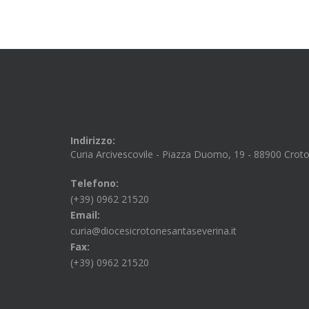
Indirizzo:
Curia Arcivescovile - Piazza Duomo, 19 - 88900 Crot
Telefono:
(+39) 0962 21520
Email:
curia@diocesicrotonesantaseverina.it
Fax:
(+39) 0962 21520