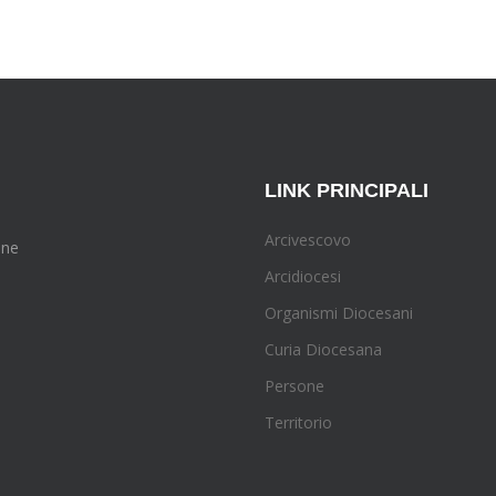
LINK PRINCIPALI
Arcivescovo
one
Arcidiocesi
Organismi Diocesani
Curia Diocesana
Persone
Territorio