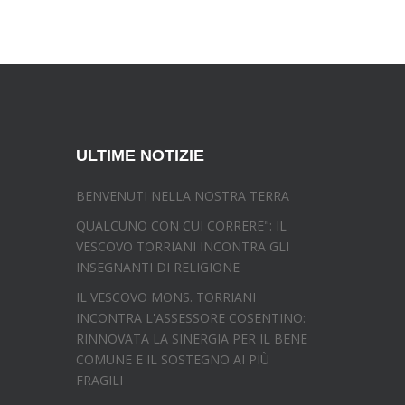
ULTIME NOTIZIE
BENVENUTI NELLA NOSTRA TERRA
QUALCUNO CON CUI CORRERE": IL
VESCOVO TORRIANI INCONTRA GLI
INSEGNANTI DI RELIGIONE
IL VESCOVO MONS. TORRIANI
INCONTRA L'ASSESSORE COSENTINO:
RINNOVATA LA SINERGIA PER IL BENE
COMUNE E IL SOSTEGNO AI PIÙ
FRAGILI