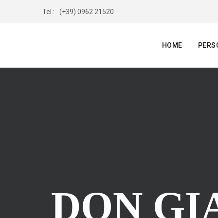
Tel.:
(+39) 0962 21520
HOME
PERS
DON GI