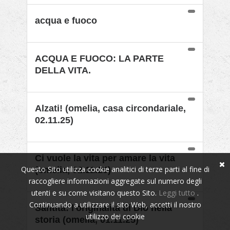
acqua e fuoco
ACQUA E FUOCO: LA PARTE
DELLA VITA.
Alzati! (omelia, casa circondariale,
02.11.25)
Ci vuole la vita per amare la vita
Questo Sito utilizza cookie analitici di terze parti al fine di
(omelia, 02.11.25)
raccogliere informazioni aggregate sul numero degli
utenti e su come visitano questo Sito.
Leggi tutto
.
Continuando a utilizzare il sito Web, accetti il nostro
Santità: l'originalità di Dio nella
utilizzo dei cookie
storia (omelia, 01.11.25)