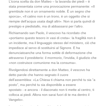
L’icona scelta da don Matteo – la lavanda dei piedi – è
stata presentata come una provocazione permanente:
«Il
grembiule non è un ornamento nobile. È un segno che
sporca»
,
«Il catino non è un tron
o,
è
un oggetto che si
riempie dell’acqua usata dagli altri
»
.
Non si parla quindi di
prestigio e piedistallo, ma di abbassarsi per l’altro.
Richiamando san Paolo, il vescovo ha ricordato che
«portiamo questo tesoro in vasi di creta»: la fragilità non è
un incidente, ma il linguaggio stesso del ministero, ciò che
impedisce al servo di sostituirsi al Signore. E ha
denunciat
o
anche una forma sottile di deformazione
che
attraverso il
presbiterio
: il mormorio, l’invidia, il giudizio che
«non costruisce comunione
ma
la consuma».
Rivolgendosi direttamente a don Matteo, il vescovo ha
detto parole che hanno segnato il cuore
dell’assemblea:
«La Chiesa ti chiama non perché tu sia “a
posto”, ma perché tu sia disponibile a essere
spostato
-
e
ancora
-
il
diaconato non ti mette al centro
, t
i
colloca ai piedi
. Allora non sarai fuori di te ma dentro i
l
Vangelo
»
.