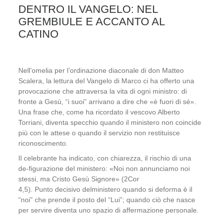
DENTRO IL VANGELO: NEL
GREMBIULE E ACCANTO AL
CATINO
Nell’omelia per l’ordinazione diaconale di don Matteo
Scalera,
la lettura del
Vangelo di Marco
ci
ha offerto una
provocazione che attraversa la vita di ogni ministro: di
fronte a Gesù, “i suoi” arrivano a dire che «è fuori di sé».
Una frase che, come ha ricordato
il vescovo Alberto
Torriani
, diventa specchio quando il ministero non coincide
più con le attese o quando il servizio non restituisce
riconoscimento.
Il
celebrante
ha indicato
,
con chiarezza
,
il rischio di una
de-figurazione del ministero: «Noi non annunciamo noi
stessi, ma Cristo Gesù Signore» (2Cor
4,5).
Punto
decisivo
del
ministero
quando si deforma è
il
“noi”
che
prende il posto del “Lui”
;
quando ciò che nasce
per servire diventa uno spazio di affermazione personale.