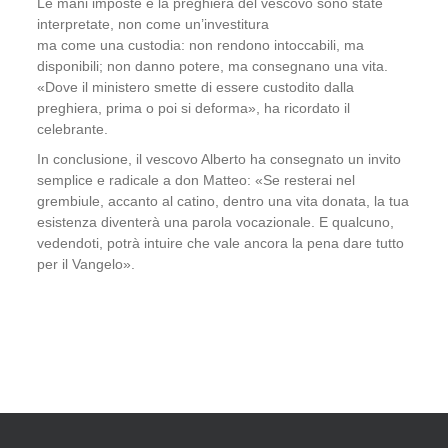
Le mani imposte e la preghiera del vescovo sono state
interpretate
, non come un’investitura
ma
come
una
custodia: non rendono intoccabili, ma
disponibili; non danno potere, ma consegnano una vita.
«Dove il ministero smette di essere custodito dalla
preghiera, prima o poi si deforma», ha ricordato il
celebrante.
In conclusione
,
il vescovo Alberto ha consegnato
un invito
semplice e radicale
a
don Matteo:
«
Se resterai nel
grembiule, accanto al catino, dentro una vita donata, la tua
esistenza diventerà una parola vocazionale
.
E qualcuno,
vedendoti, potrà intuire che vale ancora la pena
dare tutto
per il Vangelo
»
.