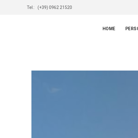
Tel.:
(+39) 0962 21520
HOME
PERS